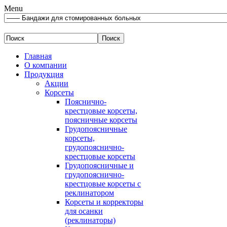
Menu
Главная
О компании
Продукция
Акции
Корсеты
Пояснично-
крестцовые корсеты,
поясничные корсеты
Грудопоясничные
корсеты,
грудопояснично-
крестцовые корсеты
Грудопоясничные и
грудопояснично-
крестцовые корсеты с
реклинатором
Корсеты и корректоры
для осанки
(реклинаторы)