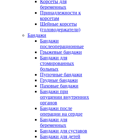
Корсеты для
беременных
Принадлежности к
корсетам
Шейные корсеты
(головодержатели)
Бандажи
Бандажи
послеоперационные
Грыжевые бандажи
Бандажи для
стомированных
больных
Пупочные бандажи
Грудные бандажи
Паховые бандажи
Бандажи при
опущении внутренних
органов
Бандажи после
операции на сердце
Бандажи для
беременных
Бандажи для суставов
Бандажи для детей