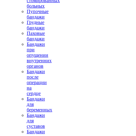
стомированных
больных
Пупочные
бандажи
Грудные
бандажи
Паховые
бандажи
Бандажи
30800.00 руб.
при
опущении
внутренних
органов
Бандажи
после
операции
на
сердце
Пояснично-крестцовый
динамический корсет SPEEDY
Бандажи
для
беременных
Бандажи
для
суставов
Бандажи