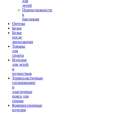
для
детей
Принадлежности
к
16200.00 руб.
бандажам
Ортезы
Белье
Белье
после
липосакции
Товары
для
спорта
Изделия
для детей
и
подростков
Термоэластичные
согревающие
и
эластичные
пояса для
спины
Компрессионные
изделия