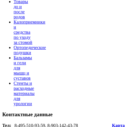
Товары
до и
после
родов
Калоприемники
и
средства
по уходу
за стомой
Ортопедические
подушки
Бальзамы
и гели
для
мышц и
суставов
Стенты и
расходные
материалы
для
урологии
Контактные
данные
Тел:
8-495-510-93-59, 8-903-142-43-78
Карта