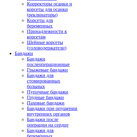
Корректоры осанки и
корсеты для осанки
(реклинаторы)
Корсеты для
беременных
Принадлежности к
корсетам
Шейные корсеты
(головодержатели)
Бандажи
Бандажи
послеоперационные
Грыжевые бандажи
Бандажи для
стомированных
больных
Пупочные бандажи
Грудные бандажи
Паховые бандажи
Бандажи при опущении
внутренних органов
Бандажи после
операции на сердце
Бандажи для
беременных