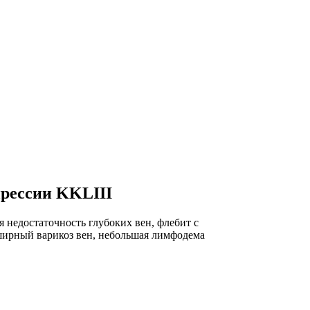
прессии KKLIII
я недостаточность глубоких вен, флебит с
бширный варикоз вен, небольшая лимфодема