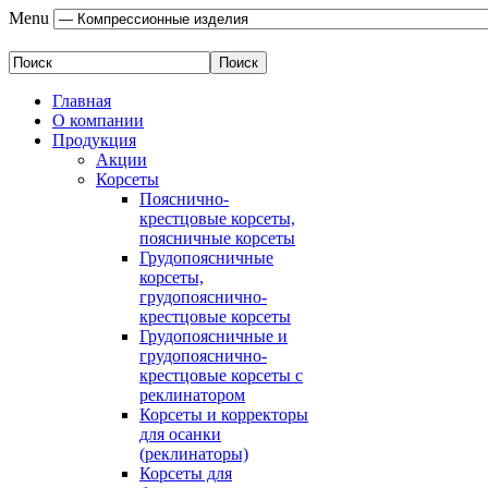
Menu
Главная
О компании
Продукция
Акции
Корсеты
Пояснично-
крестцовые корсеты,
поясничные корсеты
Грудопоясничные
корсеты,
грудопояснично-
крестцовые корсеты
Грудопоясничные и
грудопояснично-
крестцовые корсеты с
реклинатором
Корсеты и корректоры
для осанки
(реклинаторы)
Корсеты для