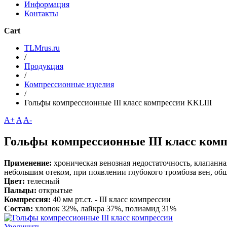
Информация
Контакты
Cart
TLMrus.ru
/
Продукция
/
Компрессионные изделия
/
Гольфы компрессионные III класс компрессии KKLIII
A+
A
A-
Гольфы компрессионные III класс ком
Применение:
хроническая венозная недостаточность, клапанна
небольшим отеком, при появлении глубокого тромбоза вен, о
Цвет:
телесный
Пальцы:
открытые
Компрессия:
40 мм рт.ст. - III класс компрессии
Состав:
хлопок 32%, лайкра 37%, полиамид 31%
Увеличить