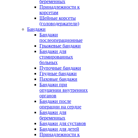
беременных
Принадлежности к
корсетам
Шейные корсеты
(головодержатели)
Бандажи
Бандажи
послеоперационные
Грыжевые бандажи
Бандажи для
стомированных
больных
Пупочные бандажи
Грудные бандажи
Паховые бандажи
Бандажи при
опущении внутренних
органов
Бандажи после
операции на сердце
Бандажи для
беременных
Бандажи для суставов
Бандажи для детей
Принадлежности к