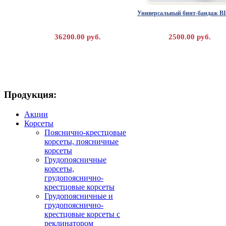
Универсальный бинт-бандаж B
36200.00 руб.
2500.00 руб.
Продукция:
Послеоперационный бандаж TEX
Ортез (бандаж) на коленный с
Акции
GNC 1110 BIAGIA
Корсеты
Пояснично-крестцовые
корсеты, поясничные
корсеты
Грудопоясничные
корсеты,
грудопояснично-
крестцовые корсеты
Грудопоясничные и
грудопояснично-
крестцовые корсеты с
5900.00 руб.
7400.00 руб.
реклинатором